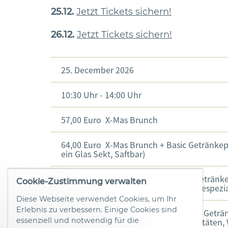
25.12.
Jetzt Tickets sichern!
26.12.
Jetzt Tickets sichern!
25. December 2026
10:30 Uhr - 14:00 Uhr
57,00 Euro
X-Mas Brunch
64,00 Euro
X-Mas Brunch + Basic Getränkep
ein Glas Sekt, Saftbar)
69,00 Euro
X-Mas Brunch + Classic Getränke
Cookie-Zustimmung verwalten
ein Glas Sekt, Saftbar, Kaffee- und Teespezi
Diese Webseite verwendet Cookies, um Ihr
Erlebnis zu verbessern. Einige Cookies sind
77,00 Euro
X-Mas Brunch + Premium Geträ
essenziell und notwendig für die
(inkl. Saftbar, Kaffee- und Teespezialitäten,