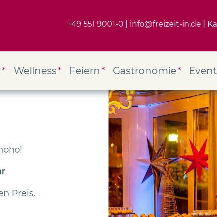
+49 551 9001-0
info@freizeit-in.de
Ka
g
Wellness
Feiern
Gastronomie
Event
hoho!
hr
en Preis.